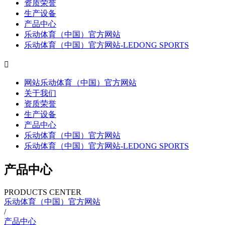
资质荣誉
生产设备
产品中心
乐动体育（中国）官方网站
乐动体育（中国）官方网站-LEDONG SPORTS

网站乐动体育（中国）官方网站
关于我们
资质荣誉
生产设备
产品中心
乐动体育（中国）官方网站
乐动体育（中国）官方网站-LEDONG SPORTS
产品中心
PRODUCTS CENTER
乐动体育（中国）官方网站
/
产品中心