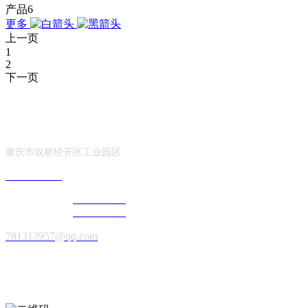
产品6
更多
上一页
1
2
下一页
CONTACT INFORMATION
联系方式
重庆市双桥经开区工业园区
023-43332975
销售部罗经理：
13983630175
技质部徐部长：
15086602172
781313957@qq.com
MOBILE SITE
二维码